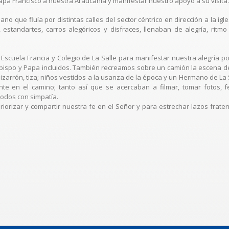
apa Francisco a nuestra Araucanía y manifestar nuestro apoyo a su visita.
o que fluía por distintas calles del sector céntrico en dirección a la igl
s, estandartes, carros alegóricos y disfraces, llenaban de alegría, rit
Escuela Francia y Colegio de La Salle para manifestar nuestra alegría p
bispo y Papa incluidos. También recreamos sobre un camión la escena de 
arrón, tiza; niños vestidos a la usanza de la época y un Hermano de La Sa
e en el camino; tanto así que se acercaban a filmar, tomar fotos, fel
odos con simpatía.
riorizar y compartir nuestra fe en el Señor y para estrechar lazos frat