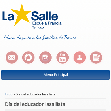
Educando junto a las familias de Temuco
Menú Principal
Se encuentra usted aquí
Inicio
» Día del educador lasallista
Día del educador lasallista