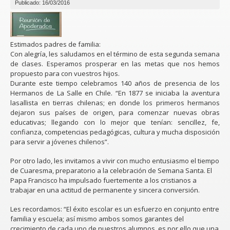
Publicado: 16/03/2016
Estimados padres de familia:
Con alegría, les saludamos en el término de esta segunda semana
de clases. Esperamos prosperar en las metas que nos hemos
propuesto para con vuestros hijos.
Durante este tiempo celebramos 140 años de presencia de los
Hermanos de La Salle en Chile. “En 1877 se iniciaba la aventura
lasallista en tierras chilenas; en donde los primeros hermanos
dejaron sus países de origen, para comenzar nuevas obras
educativas; llegando con lo mejor que tenían: sencillez, fe,
confianza, competencias pedagógicas, cultura y mucha disposición
para servir a jóvenes chilenos”.
Por otro lado, les invitamos a vivir con mucho entusiasmo el tiempo
de Cuaresma, preparatorio a la celebración de Semana Santa. El
Papa Francisco ha impulsado fuertemente a los cristianos a
trabajar en una actitud de permanente y sincera conversión.
Les recordamos: “El éxito escolar es un esfuerzo en conjunto entre
familia y escuela; así mismo ambos somos garantes del
crecimiento de cada uno de nuestros alumnos, es por ello que una